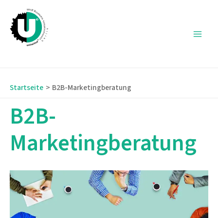
Zum
Inhalt
springen
Main
Men
Startseite
B2B-Marketingberatung
B2B-
Marketingberatung