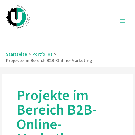
Zum
Inhalt
springen
Main
Men
Startseite
Portfolios
Projekte im Bereich B2B-Online-Marketing
Projekte im
Bereich B2B-
Online-