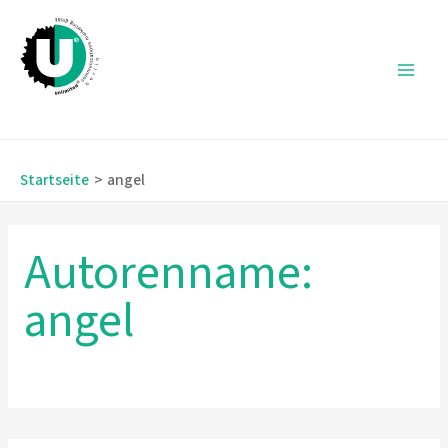
Zum
Inhalt
springen
Main
Men
Startseite
angel
Autorenname:
angel