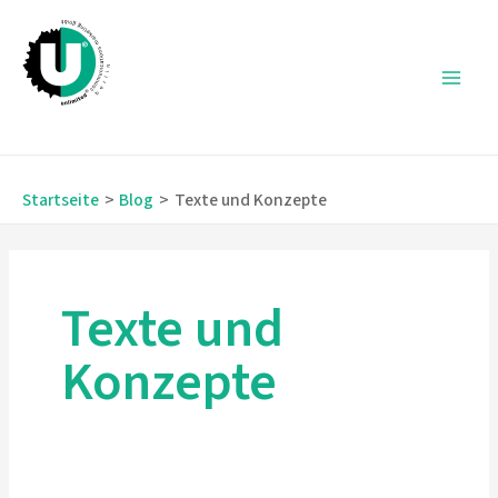
Zum
Inhalt
springen
Main
Men
Startseite
Blog
Texte und Konzepte
Texte und
Konzepte