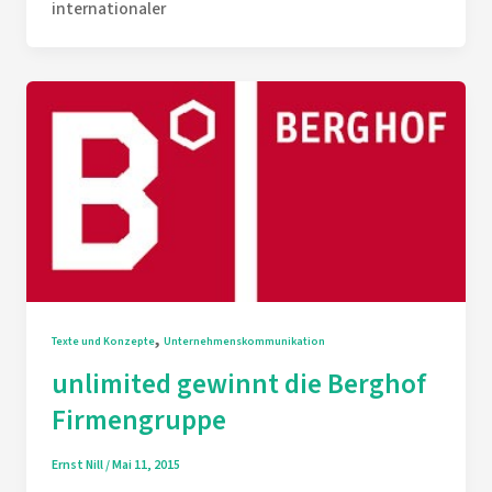
internationaler
,
Texte und Konzepte
Unternehmenskommunikation
unlimited gewinnt die Berghof
Firmengruppe
Ernst Nill
/
Mai 11, 2015