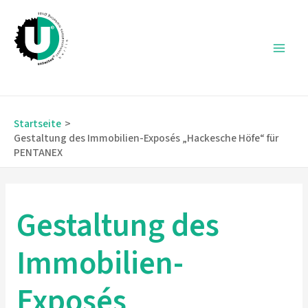
Zum
Inhalt
springen
Main
Men
Startseite
Gestaltung des Immobilien-Exposés „Hackesche Höfe“ für
PENTANEX
Gestaltung des
Immobilien-
Exposés