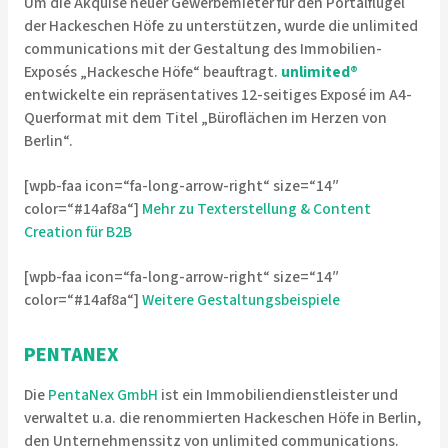
Um die Akquise neuer Gewerbemieter für den Portalflügel
der Hackeschen Höfe zu unterstützen, wurde die unlimited
communications mit der Gestaltung des Immobilien-
Exposés „Hackesche Höfe“ beauftragt.
unlimited
®
entwickelte ein repräsentatives 12-seitiges Exposé im A4-
Querformat mit dem Titel „Büroflächen im Herzen von
Berlin“.
[wpb-faa icon=“fa-long-arrow-right“ size=“14″
color=“#14af8a“]
Mehr zu Texterstellung & Content
Creation für B2B
[wpb-faa icon=“fa-long-arrow-right“ size=“14″
color=“#14af8a“]
Weitere Gestaltungsbeispiele
PENTANEX
Die
PentaNex GmbH
ist ein Immobiliendienstleister und
verwaltet u.a. die renommierten Hackeschen Höfe in Berlin,
den Unternehmenssitz von unlimited communications.